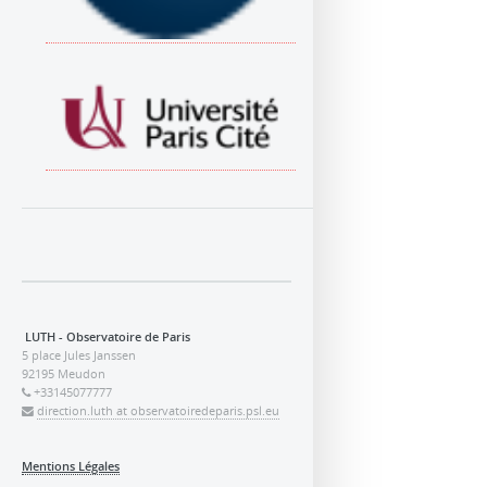
LUTH - Observatoire de Paris
5 place Jules Janssen
92195 Meudon
+33145077777
direction.luth at observatoiredeparis.psl.eu
Mentions Légales