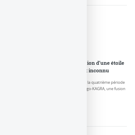
GW230529 : Observation de la fusion d’une étoile
à neutrons et d’un objet compact inconnu
Le 29 mai 2023, durant la première partie de la quatrième période
d’observation (O4a) des détecteurs LIGO-Virgo-KAGRA, une fusion
particulière de (…)
LIRE LA SUITE