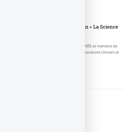
Eric Gourgoulhon dans l’émission « La Science
CQFD » sur France Culture
Eric Gourgoulhon, Directeur de Recherche CNRS et membre de
l’équipe Relativité et Objets Compacts au Laboratoire Univers et
Théories, parle de la (…)
LIRE LA SUITE