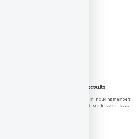
LIRE LA SUITE
Euclid Consortium first science results
On Thursday May 23rd, the Euclid Consortium, including members
of LUTH/Paris Observatory-PSL, releases its first science results as
well as 5 new (…)
LIRE LA SUITE