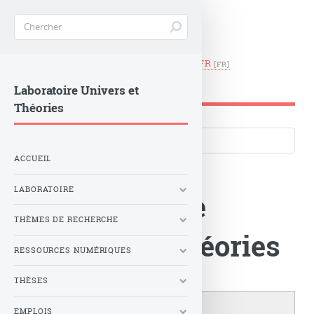
EN
|
FR
LUTH -
Observatoire de Paris
Laboratoire Univers et
Théories
Langues du site
ACCUEIL
LABORATOIRE
Le Laboratoire
THÈMES DE RECHERCHE
Univers et Théories
RESSOURCES NUMÉRIQUES
THÈSES
EMPLOIS