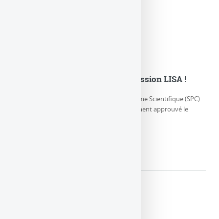
L’ESA adopte officiellement la mission LISA !
Jeudi 25 janvier 2024, le Comité du Programme Scientifique (SPC)
de l’Agence spatiale européenne a officiellement approuvé le
démarrage du (…)
LIRE LA SUITE