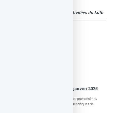
Quelques images illustrant les activitées du Luth
Actualités
er
Le LuTh est devenu le Lux au 1
janvier 2025
Le LUX (Laboratoire d’étude de l’Univers et des phénomènes
eXtrêmes) est l’un des trois départements scientifiques de
l’Observatoire de Paris-PSL, (…)