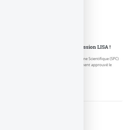
L’ESA adopte officiellement la mission LISA !
Jeudi 25 janvier 2024, le Comité du Programme Scientifique (SPC)
de l’Agence spatiale européenne a officiellement approuvé le
démarrage du (…)
LIRE LA SUITE