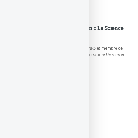
Eric Gourgoulhon dans l’émission « La Science
CQFD » sur France Culture
Eric Gourgoulhon, Directeur de Recherche CNRS et membre de
l’équipe Relativité et Objets Compacts au Laboratoire Univers et
Théories, parle de la (…)
LIRE LA SUITE