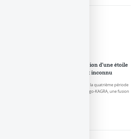
GW230529 : Observation de la fusion d’une étoile
à neutrons et d’un objet compact inconnu
Le 29 mai 2023, durant la première partie de la quatrième période
d’observation (O4a) des détecteurs LIGO-Virgo-KAGRA, une fusion
particulière de (…)
LIRE LA SUITE