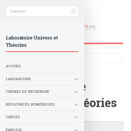
EN
|
FR
LUTH -
Observatoire de Paris
Laboratoire Univers et
Théories
Langues du site
ACCUEIL
LABORATOIRE
Le Laboratoire
THÈMES DE RECHERCHE
Univers et Théories
RESSOURCES NUMÉRIQUES
THÈSES
EMPLOIS