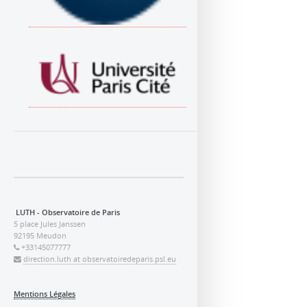
LUTH - Observatoire de Paris
5 place Jules Janssen
92195 Meudon
+33145077777
direction.luth at observatoiredeparis.psl.eu
Mentions Légales