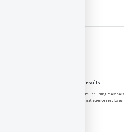
LIRE LA SUITE
Euclid Consortium first science results
On Thursday May 23rd, the Euclid Consortium, including members
of LUTH/Paris Observatory-PSL, releases its first science results as
well as 5 new (…)
LIRE LA SUITE