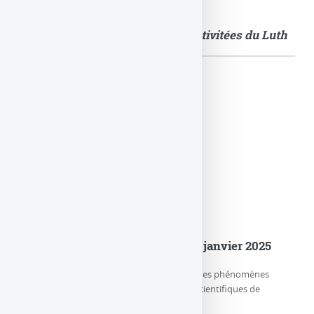
Quelques images illustrant les activitées du Luth
Actualités
er
Le LuTh est devenu le Lux au 1
janvier 2025
Le LUX (Laboratoire d’étude de l’Univers et des phénomènes
eXtrêmes) est l’un des trois départements scientifiques de
l’Observatoire de Paris-PSL, (…)