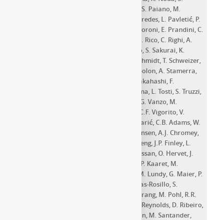
Nozaki
,
Y. Ohtani
,
T. Oka
,
J. Otero-Santos
,
S. Paiano
,
M.
Palatiello
,
D. Paneque
,
R. Paoletti
,
J.M. Paredes
,
L. Pavletić
,
P.
Peñil
,
C. Perennes
,
M. Persic
,
P.G. Prada Moroni
,
E. Prandini
,
C.
Priyadarshi
,
I. Puljak
,
W. Rhode
,
M. Ribó
,
J. Rico
,
C. Righi
,
A.
Rugliancich
,
L. Saha
,
N. Sahakyan
,
T. Saito
,
S. Sakurai
,
K.
Satalecka
,
F.G. Saturni
,
B. Schleicher
,
K. Schmidt
,
T. Schweizer
,
J. Sitarek
,
I. Šnidarić
,
D. Sobczynska
,
A. Spolon
,
A. Stamerra
,
D. Strom
,
M. Strzys
,
Y. Suda
,
T. Surić
,
M. Takahashi
,
F.
Tavecchio
,
P. Temnikov
,
T. Terzić
,
M. Teshima
,
L. Tosti
,
S. Truzzi
,
A. Tutone
,
S. Ubach
,
J. van Scherpenberg
,
G. Vanzo
,
M.
Vazquez Acosta
,
S. Ventura
,
V. Verguilov
,
C.F. Vigorito
,
V.
Vitale
,
I. Vovk
,
M. Will
,
C. Wunderlich
,
D. Zarić
,
C.B. Adams
,
W.
Benbow
,
A. Brill
,
M. Capasso
,
J.L. Christiansen
,
A.J. Chromey
,
M.K. Daniel
,
M. Errando
,
K.A. Farrell
,
Q. Feng
,
J.P. Finley
,
L.
Fortson
,
A. Furniss
,
A. Gent
,
C. Giuri
,
T. Hassan
,
O. Hervet
,
J.
Holder
,
G. Hughes
,
T.B. Humensky
,
W. Jin
,
P. Kaaret
,
M.
Kertzman
,
D. Kieda
,
S. Kumar
,
M.J. Lang
,
M. Lundy
,
G. Maier
,
P.
Moriarty
,
R. Mukherjee
,
D. Nieto
,
M. Nievas-Rosillo
,
S.
O'Brien
,
R.A. Ong
,
A.N. Otte
,
S. Patel
,
K. Pfrang
,
M. Pohl
,
R.R.
Prado
,
E. Pueschel
,
J. Quinn
,
K. Ragan
,
P.T. Reynolds
,
D. Ribeiro
,
G.T. Richards
,
E. Roache
,
C. Rulten
,
J.L. Ryan
,
M. Santander
,