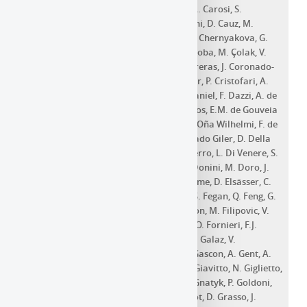
Capuzzo-Dolcetta
,
P. Caraveo
,
R. Carosi
,
A. Carosi
,
S.
Casanova
,
E. Cascone
,
F. Cassol
,
F. Catalani
,
D. Cauz
,
M.
Cerruti
,
P. Chadwick
,
S. Chaty
,
A. Chen
,
M. Chernyakova
,
G.
Chiaro
,
A. Chiavassa
,
M. Chikawa
,
J. Chudoba
,
M. Çolak
,
V.
Conforti
,
R. Coniglione
,
F. Conte
,
J.L. Contreras
,
J. Coronado-
Blazquez
,
A. Costa
,
H. Costantini
,
G. Cotter
,
P. Cristofari
,
A.
d'Aì
,
F. d'Ammando
,
L.A. Damone
,
M.K. Daniel
,
F. Dazzi
,
A. de
Angelis
,
V. de Caprio
,
R. de Cássia dos Anjos
,
E.M. de Gouveia
Dal Pino
,
B. de Lotto
,
D. de Martino
,
E. de Oña Wilhelmi
,
F. de
Palma
,
V. de Souza
,
C. Delgado
,
A.G. Delgado Giler
,
D. Della
Volpe
,
D. Depaoli
,
T. Di Girolamo
,
F. Di Pierro
,
L. Di Venere
,
S.
Diebold
,
A. Dmytriiev
,
A. Domínguez
,
A. Donini
,
M. Doro
,
J.
Ebr
,
C. Eckner
,
T.D.P. Edwards
,
T.R.N. Ekoume
,
D. Elsässer
,
C.
Evoli
,
D. Falceta-Goncalves
,
E. Fedorova
,
S. Fegan
,
Q. Feng
,
G.
Ferrand
,
G. Ferrara
,
E. Fiandrini
,
A. Fiasson
,
M. Filipovic
,
V.
Fioretti
,
M. Fiori
,
L. Foffano
,
G. Fontaine
,
O. Fornieri
,
F.J.
Franco
,
S. Fukami
,
Y. Fukui
,
D. Gaggero
,
G. Galaz
,
V.
Gammaldi
,
E. Garcia
,
M. Garczarczyk
,
D. Gascon
,
A. Gent
,
A.
Ghalumyan
,
F. Gianotti
,
M. Giarrusso
,
G. Giavitto
,
N. Giglietto
,
F. Giordano
,
A. Giuliani
,
J. Glicenstein
,
R. Gnatyk
,
P. Goldoni
,
M.M. González
,
K. Gourgouliatos
,
J. Granot
,
D. Grasso
,
J.