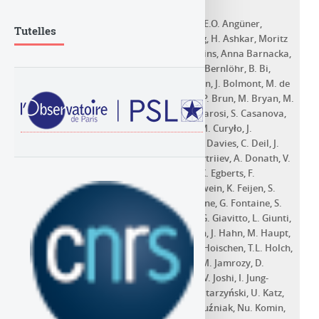
Article dans une revue
H. Abdalla
,
F. Aharonian
,
F. Ait Benkhali
,
E.O. Angüner
,
Tutelles
Cornelia Arcaro
,
C. Armand
,
T. Armstrong
,
H. Ashkar
,
Moritz
Backes
,
V. Baghmanyan
,
V. Barbosa Martins
,
Anna Barnacka
,
M. Barnard
,
Y. Becherini
,
David Berge
,
K. Bernlöhr
,
B. Bi
,
Elisabetta Bissaldi
,
M. Böttcher
,
C. Boisson
,
J. Bolmont
,
M. de
Bony de Lavergne
,
M. Breuhaus
,
F. Brun
,
P. Brun
,
M. Bryan
,
M.
Büchele
,
T. Bulik
,
T. Bylund
,
S. Caroff
,
A. Carosi
,
S. Casanova
,
T. Chand
,
S. Chandra
,
A. Chen
,
G. Cotter
,
M. Curyło
,
J.
Damascene Mbarubucyeye
,
I.D. Davids
,
J. Davies
,
C. Deil
,
J.
Devin
,
L. Dirson
,
A. Djannati-Ataï
,
A. Dmytriiev
,
A. Donath
,
V.
Doroshenko
,
L. Dreyer
,
C. Duffy
,
J. Dyks
,
K. Egberts
,
F.
Eichhorn
,
S. Einecke
,
G. Emery
,
J.-P. Ernenwein
,
K. Feijen
,
S.
Fegan
,
A. Fiasson
,
G. Fichet de Clairfontaine
,
G. Fontaine
,
S.
Funk
,
M. Füssling
,
S. Gabici
,
Y.A. Gallant
,
G. Giavitto
,
L. Giunti
,
D. Glawion
,
J.F. Glicenstein
,
M.-H. Grondin
,
J. Hahn
,
M. Haupt
,
G. Hermann
,
J.A. Hinton
,
W. Hofmann
,
C. Hoischen
,
T.L. Holch
,
M. Holler
,
M. Hörbe
,
D. Horns
,
D. Huber
,
M. Jamrozy
,
D.
Jankowsky
,
F. Jankowsky
,
A. Jardin-Blicq
,
V. Joshi
,
I. Jung-
Richardt
,
E. Kasai
,
M.A. Kastendieck
,
K. Katarzyński
,
U. Katz
,
D. Khangulyan
,
B. Khélifi
,
S. Klepser
,
W. Kluźniak
,
Nu. Komin
,