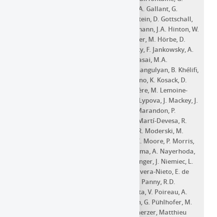
Fontaine
,
S. Funk
,
M. Füßling
,
S. Gabici
,
Y.A. Gallant
,
G.
Giavitto
,
L. Giunti
,
D. Glawion
,
J.F. Glicenstein
,
D. Gottschall
,
M.-H. Grondin
,
J. Hahn
,
M. Haupt
,
G. Hermann
,
J.A. Hinton
,
W.
Hofmann
,
C. Hoischen
,
T.L. Holch
,
M. Holler
,
M. Hörbe
,
D.
Horns
,
D. Huber
,
M. Jamrozy
,
D. Jankowsky
,
F. Jankowsky
,
A.
Jardin-Blicq
,
V. Joshi
,
I. Jung-Richardt
,
E. Kasai
,
M.A.
Kastendieck
,
K. Katarzyński
,
U. Katz
,
D. Khangulyan
,
B. Khélifi
,
S. Klepser
,
W. Kluźniak
,
Nu. Komin
,
R. Konno
,
K. Kosack
,
D.
Kostunin
,
M. Kreter
,
G. Lamanna
,
A. Lemière
,
M. Lemoine-
Goumard
,
J.-P. Lenain
,
C. Levy
,
T. Lohse
,
I. Lypova
,
J. Mackey
,
J.
Majumdar
,
D. Malyshev
,
D. Malyshev
,
V. Marandon
,
P.
Marchegiani
,
A. Marcowith
,
A. Mares
,
G. Martí-Devesa
,
R.
Marx
,
G. Maurin
,
P.J. Meintjes
,
M. Meyer
,
R. Moderski
,
M.
Mohamed
,
L. Mohrmann
,
A. Montanari
,
C. Moore
,
P. Morris
,
E. Moulin
,
J. Muller
,
T. Murach
,
K. Nakashima
,
A. Nayerhoda
,
M. de Naurois
,
H. Ndiyavala
,
F. Niederwanger
,
J. Niemiec
,
L.
Oakes
,
P. O'Brien
,
H. Odaka
,
S. Ohm
,
L. Olivera-Nieto
,
E. de
Ona Wilhelmi
,
M. Ostrowski
,
M. Panter
,
S. Panny
,
R.D.
Parsons
,
G. Peron
,
B. Peyaud
,
Q. Piel
,
S. Pita
,
V. Poireau
,
A.
Priyana Noel
,
D.A. Prokhorov
,
H. Prokoph
,
G. Pühlhofer
,
M.
Punch
,
A. Quirrenbach
,
R. Rauth
,
P. Reichherzer
,
Matthieu