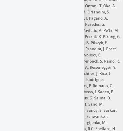
D. Nosek
,
S. Nozaki
,
Y. Ohira
,
M. Ohishi
,
Y. Ohtani
,
T. Oka
,
A.
Okumura
,
R.A. Ong
,
M. Orienti
,
R. Orito
,
M. Orlandini
,
S.
Orlando
,
E. Orlando
,
M. Ostrowski
,
I. Oya
,
I. Pagano
,
A.
Pagliaro
,
M. Palatiello
,
F.R. Pantaleo
,
J.M. Paredes
,
G.
Pareschi
,
N. Parmiggiani
,
B. Patricelli
,
L. Pavletić
,
A. Pe'Er
,
M.
Pecimotika
,
J. Pérez-Romero
,
M. Persic
,
O. Petruk
,
K. Pfrang
,
G.
Piano
,
P. Piatteli
,
E. Pietropaolo
,
R. Pillera
,
B. Pilszyk
,
F.
Pintore
,
M. Pohl
,
V. Poireau
,
R.R. Prado
,
E. Prandini
,
J. Prast
,
G. Principe
,
H. Prokoph
,
M. Prouza
,
H. Przybilski
,
G.
Pühlhofer
,
M.L. Pumo
,
F. Queiroz
,
A. Quirrenbach
,
S. Rainò
,
R.
Rando
,
S. Razzaque
,
S. Recchia
,
O. Reimer
,
A. Reisenegger
,
Y.
Renier
,
W. Rhode
,
D. Ribeiro
,
M. Ribó
,
T. Richtler
,
J. Rico
,
F.
Rieger
,
L. Rinchiuso
,
V. Rizi
,
J. Rodriguez
,
G. Rodriguez
Fernandez
,
J.C. Rodriguez Ramirez
,
G. Rojas
,
P. Romano
,
G.
Romeo
,
J. Rosado
,
G. Rowell
,
B. Rudak
,
F. Russo
,
I. Sadeh
,
E.
Sæther Hatlen
,
S. Safi-Harb
,
F. Salesa Greus
,
G. Salina
,
D.
Sanchez
,
M. Sánchez-Conde
,
P. Sangiorgi
,
H. Sano
,
M.
Santander
,
E.M. Santos
,
R. Santos-Lima
,
A. Sanuy
,
S. Sarkar
,
F.G. Saturni
,
U. Sawangwit
,
F. Schussler
,
U. Schwanke
,
E.
Sciacca
,
S. Scuderi
,
M. Seglar-Arroyo
,
O. Sergijenko
,
M.
Servillat
,
K. Seweryn
,
A. Shalchi
,
P. Sharma
,
R.C. Shellard
,
H.