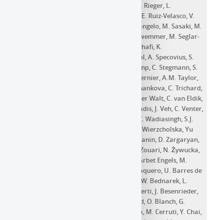
Renaud
,
O. Reimer
,
Q. Remy
,
M. Renaud
,
F. Rieger
,
L.
Rinchiuso
,
C. Romoli
,
G. Rowell
,
B. Rudak
,
E. Ruiz-Velasco
,
V.
Sahakian
,
S. Sailer
,
D.A. Sanchez
,
A. Santangelo
,
M. Sasaki
,
M.
Scalici
,
H.M. Schutte
,
U. Schwanke
,
S. Schwemmer
,
M. Seglar-
Arroyo
,
M. Senniappan
,
A.S. Seyffert
,
N. Shafi
,
K.
Shiningayamwe
,
R. Simoni
,
A. Sinha
,
H. Sol
,
A. Specovius
,
S.
Spencer
,
M. Spir-Jacob
,
L. Sun
,
R. Steenkamp
,
C. Stegmann
,
S.
Steinmassl
,
C. Steppa
,
T. Takahashi
,
T. Tavernier
,
A.M. Taylor
,
R. Terrier
,
D. Tiziani
,
M. Tluczykont
,
L. Tomankova
,
C. Trichard
,
M. Tsirou
,
R. Tuffs
,
Y. Uchiyama
,
D.J. van der Walt
,
C. van Eldik
,
C. van Rensburg
,
B. van Soelen
,
G. Vasileiadis
,
J. Veh
,
C. Venter
,
P. Vincent
,
J. Vink
,
H.J. Völk
,
T. Vuillaume
,
Z. Wadiasingh
,
S.J.
Wagner
,
J. Watson
,
F. Werner
,
R. White
,
A. Wierzcholska
,
Yu
Wun Wong
,
A. Yusafzai
,
M. Zacharias
,
R. Zanin
,
D. Zargaryan
,
A.A. Zdziarski
,
A. Zech
,
S.J. Zhu
,
J. Zorn
,
S. Zouari
,
N. Żywucka
,
V.A. Acciari
,
S. Ansoldi
,
L.A. Antonelli
,
A. Arbet Engels
,
M.
Artero
,
K. Asano
,
D. Baack
,
A. Babić
,
A. Baquero
,
U. Barres de
Almeida
,
J.A. Barrio
,
J. Becerra González
,
W. Bednarek
,
L.
Bellizzi
,
E. Bernardini
,
M. Bernardos
,
A. Berti
,
J. Besenrieder
,
W. Bhattacharyya
,
C. Bigongiari
,
A. Biland
,
O. Blanch
,
G.
Bonnoli
,
G. Busetto
,
R. Carosi
,
G. Ceribella
,
M. Cerruti
,
Y. Chai
,