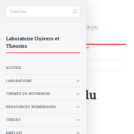
EN
|
FR
LUTH -
Observatoire de Paris
Laboratoire Univers et
Théories
Accueil
>
Publications
>
Publications du Laboratoire
Langues du site
ACCUEIL
LABORATOIRE
Publications du
THÈMES DE RECHERCHE
Laboratoire
RESSOURCES NUMÉRIQUES
THÈSES
EMPLOIS