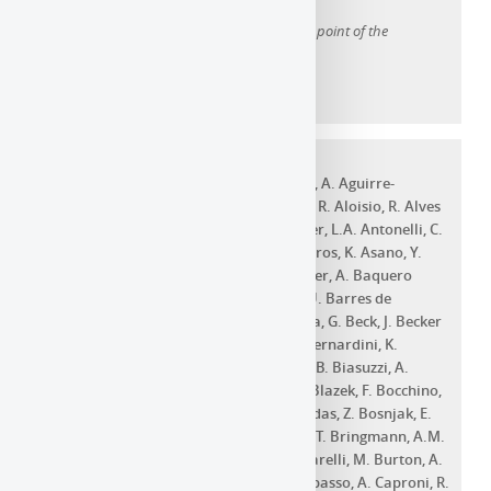
Zehavi
The effects of massive neutrinos on the linear point of the
correlation function
Année d'ajout au dépôt :
2020
Article dans une revue
A. Acharyya
,
R. Adam
,
C. Adams
,
I. Agudo
,
A. Aguirre-
Santaella
,
R. Alfaro
,
J. Alfaro
,
C. Alispach
,
R. Aloisio
,
R. Alves
Batista
,
L. Amati
,
G. Ambrosi
,
E.O. Angüner
,
L.A. Antonelli
,
C.
Aramo
,
A. Araudo
,
T. Armstrong
,
F. Arqueros
,
K. Asano
,
Y.
Ascasíbar
,
M. Ashley
,
C. Balazs
,
O. Ballester
,
A. Baquero
Larriva
,
V. Barbosa Martins
,
M. Barkov
,
U. Barres de
Almeida
,
J.A. Barrio
,
D. Bastieri
,
J. Becerra
,
G. Beck
,
J. Becker
Tjus
,
W. Benbow
,
M. Benito
,
D. Berge
,
E. Bernardini
,
K.
Bernlöhr
,
A. Berti
,
B. Bertucci
,
V. Beshley
,
B. Biasuzzi
,
A.
Biland
,
E. Bissaldi
,
J. Biteau
,
O. Blanch
,
J. Blazek
,
F. Bocchino
,
C. Boisson
,
L. Bonneau Arbeletche
,
P. Bordas
,
Z. Bosnjak
,
E.
Bottacini
,
V. Bozhilov
,
J. Bregeon
,
A. Brill
,
T. Bringmann
,
A.M.
Brown
,
P. Brun
,
F. Brun
,
P. Bruno
,
A. Bulgarelli
,
M. Burton
,
A.
Burtovoi
,
M. Buscemi
,
R. Cameron
,
M. Capasso
,
A. Caproni
,
R.