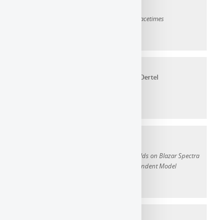
Paul Ramond
,
Alexandre Le Tiec
Multipolar Particles in Helically Symmetric Spacetimes
Année d'ajout au dépôt :
2020
Article dans une revue
Adriana R. Raduta
,
Flavia Nacu
,
Micaela Oertel
Equations of state for hot neutron stars
Année d'ajout au dépôt :
2021
Article dans une revue
Michael Zacharias
Studying the Influence of External Photon Fields on Blazar Spectra
Using a One-Zone Hadro-Leptonic Time-Dependent Model
Année d'ajout au dépôt :
2022
Article dans une revue