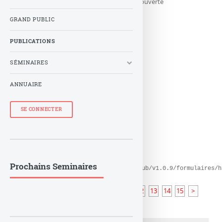
Publications partielles extraites de l’archive ouverte
pluridisciplinaires HAL
GRAND PUBLIC
PUBLICATIONS
SÉMINAIRES
ANNUAIRE
SE CONNECTER
Prochains Seminaires
Erreur d’exécution plugins/auto/hal_pub/v1.0.9/formulaires/h
<<
<
5
6
7
8
9
10
11
12
13
14
15
>
>>