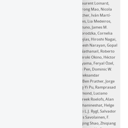
Liuzzo
,
Wen-Ping Lo
,
Andrei P. Lobanov
,
Laurent Loinard
,
Colin Lonsdale
,
Nicholas R. Macdonald
,
Jirong Mao
,
Nicola
Marchili
,
Daniel P. Marrone
,
Alan P. Marscher
,
Iván Martí-
Vidal
,
Satoki Matsushita
,
Lynn D. Matthews
,
Lia Medeiros
,
Karl M. Menten
,
Izumi Mizuno
,
Yosuke Mizuno
,
James M.
Moran
,
Kotaro Moriyama
,
Monika Moscibrodzka
,
Cornelia
Müller
,
Gibwa Musoke
,
Alejandro Mus Mejías
,
Hiroshi Nagai
,
Neil M. Nagar
,
Masanori Nakamura
,
Ramesh Narayan
,
Gopal
Narayanan
,
Iniyan Natarajan
,
Antonios Nathanail
,
Roberto
Neri
,
Chunchong Ni
,
Aristeidis Noutsos
,
Hiroki Okino
,
Héctor
Olivares
,
Gisela N. Ortiz-León
,
Tomoaki Oyama
,
Feryal Özel
,
Daniel C.M. Palumbo
,
Nimesh Patel
,
Ue-Li Pen
,
Dominic W.
Pesce
,
Vincent Piétu
,
Richard Plambeck
,
Aleksandar
Popstefanija
,
Oliver Porth
,
Felix M. Pötzl
,
Ben Prather
,
Jorge
A. Preciado-López
,
Dimitrios Psaltis
,
Hung-Yi Pu
,
Ramprasad
Rao
,
Mark G. Rawlings
,
Alexander W. Raymond
,
Luciano
Rezzolla
,
Angelo Ricarte
,
Bart Ripperda
,
Freek Roelofs
,
Alan
Rogers
,
Eduardo Ros
,
Mel Rose
,
Arash Roshanineshat
,
Helge
Rottmann
,
Alan L. Roy
,
Chet Ruszczyk
,
Kazi L.J. Rygl
,
Salvador
Sánchez
,
David Sánchez-Arguelles
,
Tuomas Savolainen
,
F.
Peter Schloerb
,
Karl-Friedrich Schuster
,
Lijing Shao
,
Zhiqiang