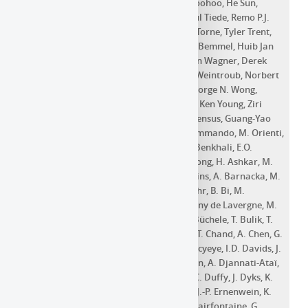
Shen
,
Des Small
,
Bong Won Sohn
,
Jason Soohoo
,
He Sun
,
Fumie Tazaki
,
Alexandra J. Tetarenko
,
Paul Tiede
,
Remo P.J.
Tilanus
,
Michael Titus
,
Kenji Toma
,
Pablo Torne
,
Tyler Trent
,
Efthalia Traianou
,
Sascha Trippe
,
Ilse van Bemmel
,
Huib Jan
van Langevelde
,
Daniel R. van Rossum
,
Jan Wagner
,
Derek
Ward-Thompson
,
John Wardle
,
Jonathan Weintroub
,
Norbert
Wex
,
Robert Wharton
,
Maciek Wielgus
,
George N. Wong
,
Qingwen Wu
,
Doosoo Yoon
,
André Young
,
Ken Young
,
Ziri
Younsi
,
Feng Yuan
,
Ye-Fei Yuan
,
J. Anton Zensus
,
Guang-Yao
Zhao
,
Shan-Shan Zhao
,
M. Giroletti
,
F. d'Ammando
,
M. Orienti
,
H. Abdalla
,
R. Adam
,
F. Aharonian
,
F. Ait Benkhali
,
E.O.
Angüner
,
C. Arcaro
,
C. Armand
,
T. Armstrong
,
H. Ashkar
,
M.
Backes
,
V. Baghmanyan
,
V. Barbosa Martins
,
A. Barnacka
,
M.
Barnard
,
Y. Becherini
,
D. Berge
,
K. Bernlöhr
,
B. Bi
,
M.
Böttcher
,
C. Boisson
,
J. Bolmont
,
M. de Bony de Lavergne
,
M.
Breuhaus
,
F. Brun
,
P. Brun
,
M. Bryan
,
M. Büchele
,
T. Bulik
,
T.
Bylund
,
S. Caroff
,
A. Carosi
,
S. Casanova
,
T. Chand
,
A. Chen
,
G.
Cotter
,
M. Curyło
,
J. Damascene Mbarubucyeye
,
I.D. Davids
,
J.
Davies
,
C. Deil
,
J. Devin
,
P. Dewilt
,
L. Dirson
,
A. Djannati-Ataï
,
A. Dmytriiev
,
A. Donath
,
V. Doroshenko
,
C. Duffy
,
J. Dyks
,
K.
Egberts
,
F. Eichhorn
,
S. Einecke
,
G. Emery
,
J.-P. Ernenwein
,
K.
Feijen
,
S. Fegan
,
A. Fiasson
,
G. Fichet de Clairfontaine
,
G.