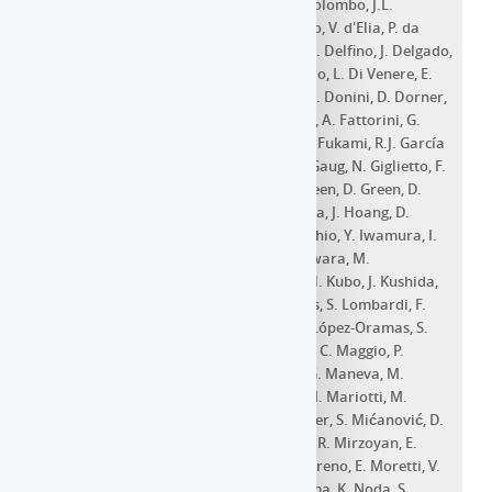
A. Chilingarian
,
S. Cikota
,
S.M. Colak
,
E. Colombo
,
J.L.
Contreras
,
J. Cortina
,
S. Covino
,
G. d'Amico
,
V. d'Elia
,
P. da
Vela
,
F. Dazzi
,
A. de Angelis
,
B. de Lotto
,
M. Delfino
,
J. Delgado
,
C. Delgado Mendez
,
D. Depaoli
,
F. Di Pierro
,
L. Di Venere
,
E.
Do Souto Espiñeira
,
D. Dominis Prester
,
A. Donini
,
D. Dorner
,
M. Doro
,
D. Elsaesser
,
V. Fallah Ramazani
,
A. Fattorini
,
G.
Ferrara
,
M.V. Fonseca
,
L. Font
,
C. Fruck
,
S. Fukami
,
R.J. García
López
,
M. Garczarczyk
,
S. Gasparyan
,
M. Gaug
,
N. Giglietto
,
F.
Giordano
,
P. Gliwny
,
N. Godinović
,
J.G. Green
,
D. Green
,
D.
Hadasch
,
A. Hahn
,
L. Heckmann
,
J. Herrera
,
J. Hoang
,
D.
Hrupec
,
M. Hütten
,
T. Inada
,
S. Inoue
,
K. Ishio
,
Y. Iwamura
,
I.
Jiménez
,
J. Jormanainen
,
L. Jouvin
,
Y. Kajiwara
,
M.
Karjalainen
,
D. Kerszberg
,
Y. Kobayashi
,
H. Kubo
,
J. Kushida
,
A. Lamastra
,
D. Lelas
,
F. Leone
,
E. Lindfors
,
S. Lombardi
,
F.
Longo
,
R. López-Coto
,
M. López-Moya
,
A. López-Oramas
,
S.
Loporchio
,
B. Machado de Oliveira Fraga
,
C. Maggio
,
P.
Majumdar
,
M. Makariev
,
M. Mallamaci
,
G. Maneva
,
M.
Manganaro
,
K. Mannheim
,
L. Maraschi
,
M. Mariotti
,
M.
Martínez
,
D. Mazin
,
S. Menchiari
,
S. Mender
,
S. Mićanović
,
D.
Miceli
,
T. Miener
,
M. Minev
,
J.M. Miranda
,
R. Mirzoyan
,
E.
Molina
,
A. Moralejo
,
D. Morcuende
,
V. Moreno
,
E. Moretti
,
V.
Neustroev
,
C. Nigro
,
K. Nilsson
,
K. Nishijima
,
K. Noda
,
S.