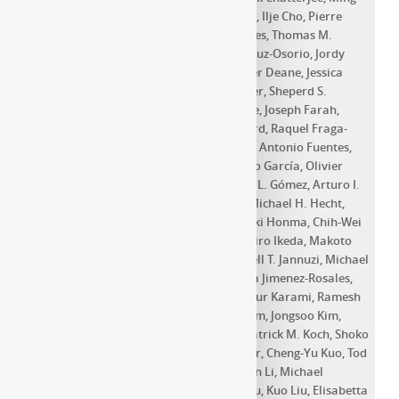
Tang Chen
,
Yongjun Chen
,
Paul M. Chesler
,
Ilje Cho
,
Pierre
Christian
,
John E. Conway
,
James M. Cordes
,
Thomas M.
Crawford
,
Geoffrey B. Crew
,
Alejandro Cruz-Osorio
,
Jordy
Davelaar
,
Mariafelicia de Laurentis
,
Roger Deane
,
Jessica
Dempsey
,
Gregory Desvignes
,
Jason Dexter
,
Sheperd S.
Doeleman
,
Ralph P. Eatough
,
Heino Falcke
,
Joseph Farah
,
Vincent L. Fish
,
E. Fomalont
,
H. Alyson Ford
,
Raquel Fraga-
Encinas
,
Per Friberg
,
Christian M. Fromm
,
Antonio Fuentes
,
Peter Galison
,
Charles F. Gammie
,
Roberto García
,
Olivier
Gentaz
,
Boris Georgiev
,
Roman Gold
,
José L. Gómez
,
Arturo I.
Gómez-Ruiz
,
Minfeng Gu
,
Mark Gurwell
,
Michael H. Hecht
,
Ronald Hesper
,
Luis C. Ho
,
Paul Ho
,
Mareki Honma
,
Chih-Wei
L. Huang
,
Lei Huang
,
David H. Hughes
,
Shiro Ikeda
,
Makoto
Inoue
,
Sara Issaoun
,
Michael Janssen
,
Buell T. Jannuzi
,
Michael
Janssen
,
Britton Jeter
,
Wu Jiang
,
Alejandra Jimenez-Rosales
,
Michael D. Johnson
,
Taehyun Jung
,
Mansour Karami
,
Ramesh
Karuppusamy
,
Mark Kettenis
,
Dong-Jin Kim
,
Jongsoo Kim
,
Junhan Kim
,
Jun Yi Koay
,
Yutaro Kofuji
,
Patrick M. Koch
,
Shoko
Koyama
,
Michael Kramer
,
Carsten Kramer
,
Cheng-Yu Kuo
,
Tod
R. Lauer
,
Aviad Levis
,
Yan-Rong Li
,
Zhiyuan Li
,
Michael
Lindqvist
,
Rocco Lico
,
Greg Lindahl
,
Jun Liu
,
Kuo Liu
,
Elisabetta