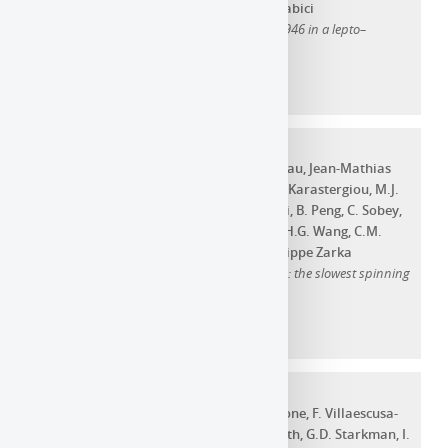
Pierre Cristofari
,
Viviana Niro
,
Stefano Gabici
Gamma-rays and neutrinos from RX J1713–3946 in a lepto–
hadronic scenario
Année d'ajout au dépôt :
2023
Article dans une revue
C.H. Agar
,
P. Weltevrede
,
Louis Bondonneau
,
Jean-Mathias
Griessmeier
,
J.W.T. Hessels
,
W.J. Huang
,
A. Karastergiou
,
M.J.
Keith
,
V.I. Kondratiev
,
J. Künsemöller
,
D. Li
,
B. Peng
,
C. Sobey
,
B.W. Stappers
,
C.M. Tan
,
Gilles Theureau
,
H.G. Wang
,
C.M.
Zhang
,
B. Cecconi
,
J.N. Girard
,
A. Loh
,
Philippe Zarka
A broad-band radio study of PSR J0250+5854: the slowest spinning
radio pulsar known
Année d'ajout au dépôt :
2021
Article dans une revue
G. Parimbelli
,
S. Anselmi
,
M. Viel
,
C. Carbone
,
F. Villaescusa-
Navarro
,
P.S. Corasaniti
,
Y. Rasera
,
R. Sheth
,
G.D. Starkman
,
I.