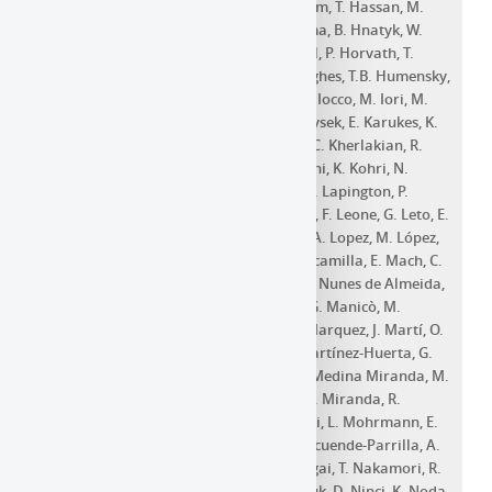
Green
,
A. Grillo
,
O. Gueta
,
S. Gunji
,
A. Halim
,
T. Hassan
,
M.
Heller
,
S. Hernández Cadena
,
N. Hiroshima
,
B. Hnatyk
,
W.
Hofmann
,
J. Holder
,
D. Horan
,
J. Hörandel
,
P. Horvath
,
T.
Hovatta
,
M. Hrabovsky
,
D. Hrupec
,
G. Hughes
,
T.B. Humensky
,
M. Hütten
,
M. Iarlori
,
T. Inada
,
S. Inoue
,
F. Iocco
,
M. Iori
,
M.
Jamrozy
,
P. Janecek
,
W. Jin
,
L. Jouvin
,
J. Jurysek
,
E. Karukes
,
K.
Katarzyński
,
D. Kazanas
,
D. Kerszberg
,
M.C. Kherlakian
,
R.
Kissmann
,
Jürgen Knödlseder
,
Y. Kobayashi
,
K. Kohri
,
N.
Komin
,
H. Kubo
,
J. Kushida
,
G. Lamanna
,
J. Lapington
,
P.
Laporte
,
M.A. Leigui de Oliveira
,
J. Lenain
,
F. Leone
,
G. Leto
,
E.
Lindfors
,
T. Lohse
,
S. Lombardi
,
F. Longo
,
A. Lopez
,
M. López
,
R. López-Coto
,
S. Loporchio
,
P.L. Luque-Escamilla
,
E. Mach
,
C.
Maggio
,
G. Maier
,
M. Mallamaci
,
R. Malta Nunes de Almeida
,
D. Mandat
,
M. Manganaro
,
S. Mangano
,
G. Manicò
,
M.
Marculewicz
,
M. Mariotti
,
S. Markoff
,
P. Marquez
,
J. Martí
,
O.
Martinez
,
M. Martínez
,
G. Martínez
,
H. Martínez-Huerta
,
G.
Maurin
,
D. Mazin
,
J.D. Mbarubucyeye
,
D. Medina Miranda
,
M.
Meyer
,
M. Miceli
,
T. Miener
,
M. Minev
,
J.M. Miranda
,
R.
Mirzoyan
,
T. Mizuno
,
B. Mode
,
R. Moderski
,
L. Mohrmann
,
E.
Molina
,
T. Montaruli
,
A. Moralejo
,
D. Morcuende-Parrilla
,
A.
Morselli
,
R. Mukherjee
,
C. Mundell
,
A. Nagai
,
T. Nakamori
,
R.
Nemmen
,
J. Niemiec
,
D. Nieto
,
M. Nikołajuk
,
D. Ninci
,
K. Noda
,