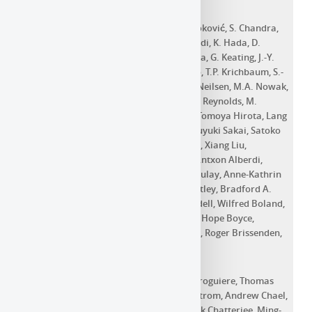
Article dans une revue
J.C. Algaba
,
J. Anczarski
,
K. Asada
,
M. Baloković
,
S. Chandra
,
Y.-Z. Cui
,
A.D. Falcone
,
M. Giroletti
,
C. Goddi
,
K. Hada
,
D.
Haggard
,
S. Jorstad
,
A. Kaur
,
T. Kawashima
,
G. Keating
,
J.-Y.
Kim
,
M. Kino
,
S. Komossa
,
E.V. Kravchenko
,
T.P. Krichbaum
,
S.-
S. Lee
,
R.-S. Lu
,
M. Lucchini
,
S. Markoff
,
J. Neilsen
,
M.A. Nowak
,
J. Park
,
G. Principe
,
V. Ramakrishnan
,
M.T. Reynolds
,
M.
Sasada
,
S.S. Savchenko
,
K.E. Williamson
,
Tomoya Hirota
,
Lang
Cui
,
Kotaro Niinuma
,
Hyunwook Ro
,
Nobuyuki Sakai
,
Satoko
Sawada-Satoh
,
Kiyoaki Wajima
,
Na Wang
,
Xiang Liu
,
Yoshinori Yonekura
,
Kazunori Akiyama
,
Antxon Alberdi
,
Walter Alef
,
Richard Anantua
,
Rebecca Azulay
,
Anne-Kathrin
Baczko
,
David Ball
,
John Barrett
,
Dan Bintley
,
Bradford A.
Benson
,
Lindy Blackburn
,
Raymond Blundell
,
Wilfred Boland
,
Katherine L. Bouman
,
Geoffrey C. Bower
,
Hope Boyce
,
Michael Bremer
,
Christiaan D. Brinkerink
,
Roger Brissenden
,
Silke
Britzen
,
Avery E. Broderick
,
Dominique Broguiere
,
Thomas
Bronzwaer
,
Do-Young Byun
,
John E. Carlstrom
,
Andrew Chael
,
Chi-Kwan Chan
,
Shami Chatterjee
,
Koushik Chatterjee
,
Ming-