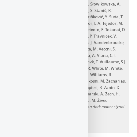
Siejkowski
,
J. Silk
,
C. Siqueira
,
V. Sliusar
,
A. Słowikowska
,
A.
Sokolenko
,
H. Sol
,
S. Spencer
,
A. Stamerra
,
S. Stanič
,
R.
Starling
,
T. Stolarczyk
,
U. Straumann
,
J. Strišković
,
Y. Suda
,
T.
Suomijarvi
,
P. Świerk
,
F. Tavecchio
,
L. Taylor
,
L.A. Tejedor
,
M.
Teshima
,
V. Testa
,
L. Tibaldo
,
C.J. Todero Peixoto
,
F. Tokanai
,
D.
Tonev
,
G. Tosti
,
L. Tosti
,
N. Tothill
,
S. Truzzi
,
P. Travnicek
,
V.
Vagelli
,
B. Vallage
,
P. Vallania
,
C. van Eldik
,
J. Vandenbroucke
,
G.S. Varner
,
V. Vassiliev
,
M. Vázquez Acosta
,
M. Vecchi
,
S.
Ventura
,
S. Vercellone
,
S. Vergani
,
G. Verna
,
A. Viana
,
C.F.
Vigorito
,
J. Vink
,
V. Vitale
,
S. Vorobiov
,
I. Vovk
,
T. Vuillaume
,
S.J.
Wagner
,
R. Walter
,
J. Watson
,
C. Weniger
,
R. White
,
M. White
,
R. Wiemann
,
A. Wierzcholska
,
M. Will
,
D.A. Williams
,
R.
Wischnewski
,
S. Yanagita
,
L. Yang
,
T. Yoshikoshi
,
M. Zacharias
,
E}$ G.Zaharijas$^{73
,
A.A. Zakaria
,
L. Zampieri
,
R. Zanin
,
D.
Zaric
,
M. Zavrtanik
,
D. Zavrtanik
,
A.A. Zdziarski
,
A. Zech
,
H.
Zechlin
,
L. Zehrer
,
V.I. Zhdanov$^{76}$ And
,
M. Živec
Sensitivity of the Cherenkov Telescope Array to a dark matter signal
from the Galactic centre
Année d'ajout au dépôt :
2023