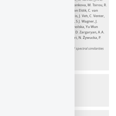
Thiersen
,
D. Tiziani
,
M. Tluczykont
,
L. Tomankova
,
M. Tsirou
,
R.
Tuffs
,
Y. Uchiyama
,
D.J. van Der Walt
,
C. van Eldik
,
C. van
Rensburg
,
B. van Soelen
,
George Vasileiadis
,
J. Veh
,
C. Venter
,
P. Vincent
,
J. Vink
,
H.J. Völk
,
Z. Wadiasingh
,
S.J. Wagner
,
J.
Watson
,
Felix Werner
,
R. White
,
A. Wierzcholska
,
Yu Wun
Wong
,
A. Yusafzai
,
M. Zacharias
,
R. Zanin
,
D. Zargaryan
,
A.A.
Zdziarski
,
A. Zech
,
S.J. Zhu
,
J. Zorn
,
S. Zouari
,
N. Żywucka
,
P.
Evans
,
K. Page
Revealing x-ray and gamma ray temporal and spectral similarities
in the GRB 190829A afterglow
Année d'ajout au dépôt :
2021
Article dans une revue
Alexandre Le Tiec
,
Marc Casals
Spinning Black Holes Fall in Love
Année d'ajout au dépôt :
2022
Article dans une revue