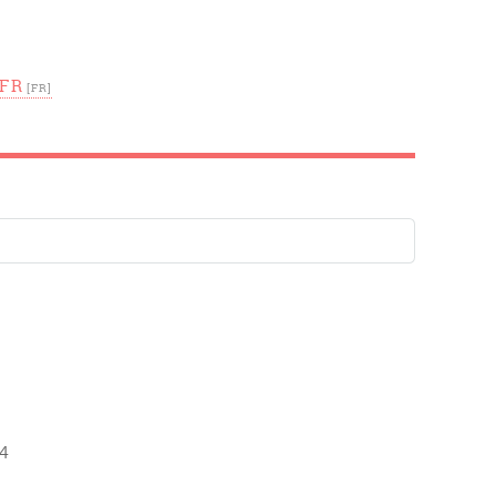
FR
04